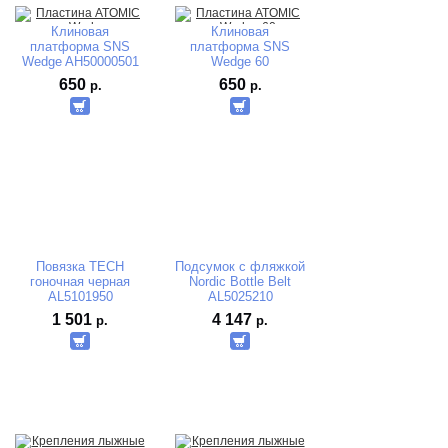
Клиновая
Клиновая
платформа SNS
платформа SNS
Wedge AH50000501
Wedge 60
AH50000521
650
650
р.
р.
Повязка TECH
Подсумок с фляжкой
гоночная черная
Nordic Bottle Belt
AL5101950
AL5025210
1 501
4 147
р.
р.