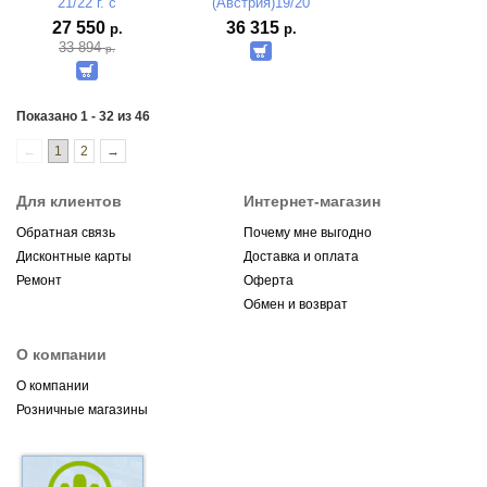
21/22 г. с
(Австрия)19/20
платформой под
27 550
36 315
р.
р.
передвижные крепл.
33 894
р.
PROLINK SHIFT
Показано 1 - 32 из 46
←
1
2
→
Для клиентов
Интернет-магазин
Обратная связь
Почему мне выгодно
Дисконтные карты
Доставка и оплата
Ремонт
Оферта
Обмен и возврат
О компании
О компании
Розничные магазины