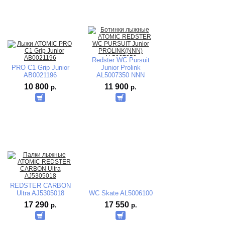
Redster WC Pursuit
PRO С1 Grip Junior
Junior Prolink
AB0021196
AL5007350 NNN
(черный/белый/
10 800
11 900
р.
р.
красный) 2020-2021
REDSTER CARBON
Ultra AJ5305018
WC Skate AL5006100
17 290
17 550
р.
р.