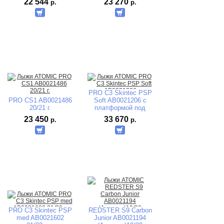
22 544
23 270
р.
р.
PRO С3 Skintec PSP
PRO CS1 AB0021486
Soft AB0021206 с
20/21 г.
платформой под
передвижные крепл.
23 450
33 670
р.
р.
PROLINK SHIFT
PRO С3 Skintec PSP
REDSTER S9 Carbon
med AB0021602
Junior AB0021194