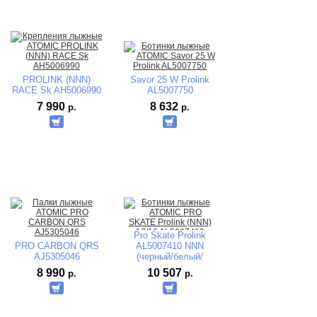
PROLINK (NNN)
Savor 25 W Prolink
RACE Sk AH5006990
AL5007750
7 990
8 632
р.
р.
Pro Skate Prolink
PRO CARBON QRS
AL5007410 NNN
AJ5305046
(черный/белый/
красный) 2017-2018
8 990
10 507
р.
р.