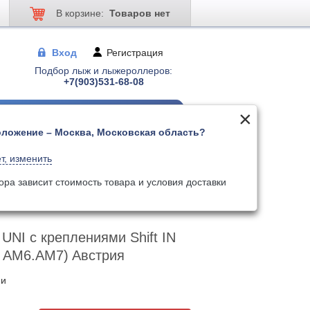
В корзине:
Товаров нет
Вход
Регистрация
Подбор лыж и лыжероллеров:
+7(903)531-68-08
ложение – Москва, Московская область?
 для лыжер-ов
Палки для лыжер-ов
т, изменить
Поиск
Искать по артикулу
ора зависит стоимость товара и условия доставки
BSS00012 (Структуры AM6.AM7) Aвстрия
UNI с креплениями Shift IN
ы AM6.AM7) Aвстрия
ии