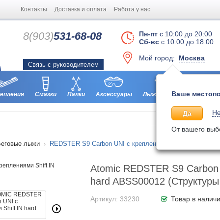
Контакты
Доставка и оплата
Работа у нас
8(903)
531-68-08
Пн-пт
с 10:00 до 20:00
Сб-вс
с 10:00 до 18:00
Мой город:
Москва
Связь с руководителем
Ваше местопо
епления
Смазки
Палки
Аксессуары
Лыжероллеры
Ботинки
Не
Да
От вашего выб
Беговые лыжи
REDSTER S9 Carbon UNI с креплениями Shift IN hard A
Atomic REDSTER S9 Carbon 
hard ABSS00012 (Структур
Артикул: 33230
Товар в налич