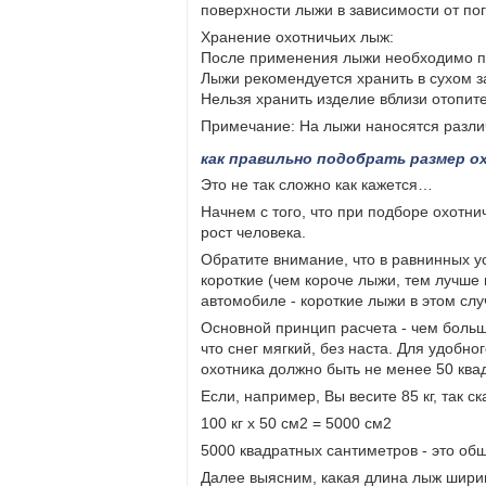
поверхности лыжи в зависимости от пог
Хранение охотничьих лыж:
После применения лыжи необходимо пр
Лыжи рекомендуется хранить в сухом 
Нельзя хранить изделие вблизи отопите
Примечание: На лыжи наносятся различ
как правильно подобрать размер о
Это не так сложно как кажется…
Начнем с того, что при подборе охотни
рост человека.
Обратите внимание, что в равнинных у
короткие (чем короче лыжи, тем лучше 
автомобиле - короткие лыжи в этом сл
Основной принцип расчета - чем больш
что снег мягкий, без наста. Для удобн
охотника должно быть не менее 50 кв
Если, например, Вы весите 85 кг, так ск
100 кг х 50 см2 = 5000 см2
5000 квадратных сантиметров - это о
Далее выясним, какая длина лыж шири