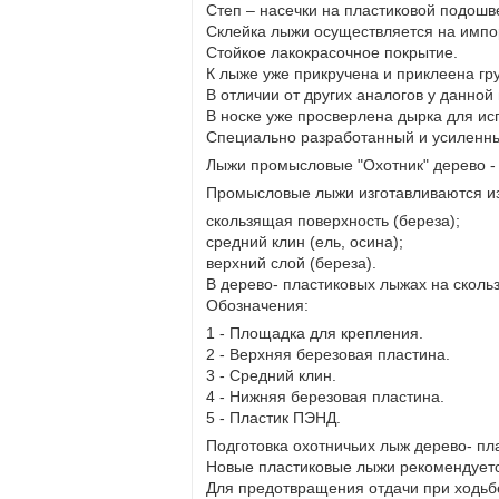
Степ – насечки на пластиковой подошв
Склейка лыжи осуществляется на импор
Стойкое лакокрасочное покрытие.
К лыже уже прикручена и приклеена гр
В отличии от других аналогов у данной
В носке уже просверлена дырка для ис
Специально разработанный и усиленный
Лыжи промысловые "Охотник" дерево -
Промысловые лыжи изготавливаются из 
скользящая поверхность (береза);
средний клин (ель, осина);
верхний слой (береза).
В дерево- пластиковых лыжах на сколь
Обозначения:
1 - Площадка для крепления.
2 - Верхняя березовая пластина.
3 - Средний клин.
4 - Нижняя березовая пластина.
5 - Пластик ПЭНД.
Подготовка охотничьих лыж дерево- пл
Новые пластиковые лыжи рекомендуетс
Для предотвращения отдачи при ходьб