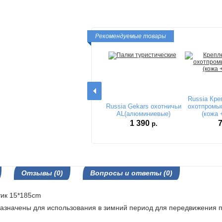
Рекомендуемые товары
Russia Кре
Russia Gekars охотничьи
охотпромы
AL(алюминиевые)
(кожа 
1 390
р.
Отзывы (0)
Вопросы и ответы (0)
тик 15*185cm
ачены для использования в зимний период для передвижения по 