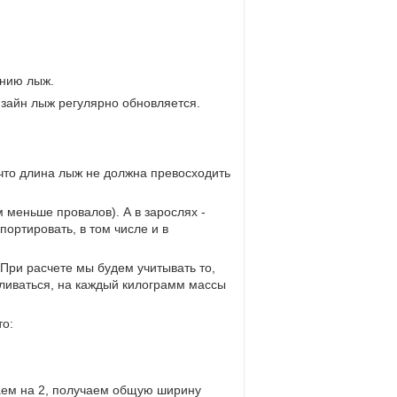
ению лыж.
изайн лыж регулярно обновляется.
 что длина лыж не должна превосходить
 меньше провалов). А в зарослях -
портировать, в том числе и в
При расчете мы будем учитывать то,
аливаться, на каждый килограмм массы
то:
аем на 2, получаем общую ширину