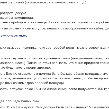
одных условий (температуры, состояния снега и т. д.)
отереть досуха.
закрытом помещении.
льных приборов и на солнце. Так как это может привести к коробл
ные рисунки и они могут отличаться от изображенных на сайте. Д
хотничьих лыж.
чьих лыж рост лыжника не играет особой роли - можно условиться,
словиях лучше использовать длинные лыжи (чем длиннее лыжи, тем
маневренность). Также не стоит забывать, что лыжи придется транс
учае будут иметь преимущество.
е в Вас килограмм, тем должна быть больше общая площадь лыж. 
ого передвижения по сугробам на охотничьих лыжах, чтобы не пров
адратных сантиметров опорной площади.
азать, в трусах, плюс 15 кг на снаряжение, всего получается 100 кг, 
бщая площадь Ваших лыж.
ной 15 см Вам нужна. Лыж должна быть пара - значит 15 см умнож