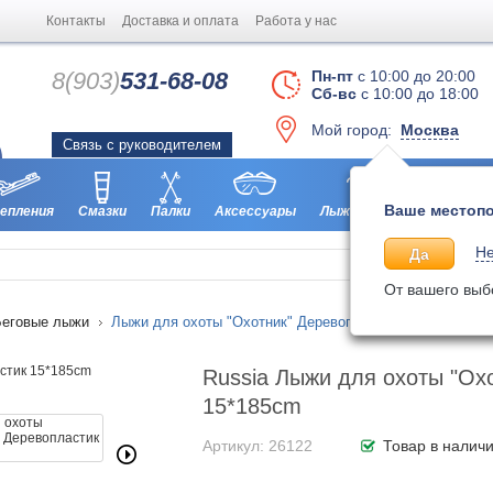
Контакты
Доставка и оплата
Работа у нас
8(903)
531-68-08
Пн-пт
с 10:00 до 20:00
Сб-вс
с 10:00 до 18:00
Мой город:
Москва
Связь с руководителем
Ваше местопо
епления
Смазки
Палки
Аксессуары
Лыжероллеры
Ботинки
Не
Да
От вашего выб
Беговые лыжи
Лыжи для охоты "Охотник" Деревопластик 15*185cm
Russia Лыжи для охоты "Ох
15*185cm
Артикул: 26122
Товар в налич