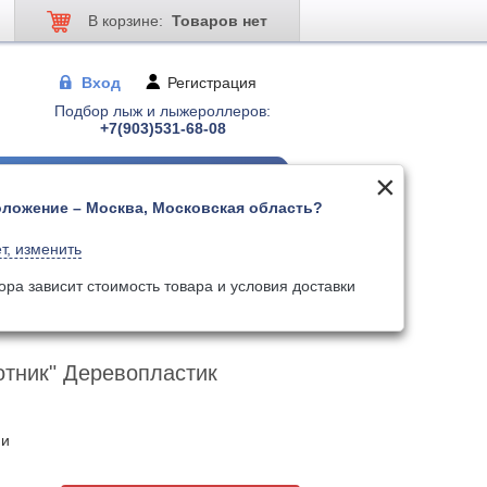
В корзине:
Товаров нет
Вход
Регистрация
Подбор лыж и лыжероллеров:
+7(903)531-68-08
ложение – Москва, Московская область?
 для лыжер-ов
Палки для лыжер-ов
т, изменить
Поиск
Искать по артикулу
ора зависит стоимость товара и условия доставки
отник" Деревопластик
ии