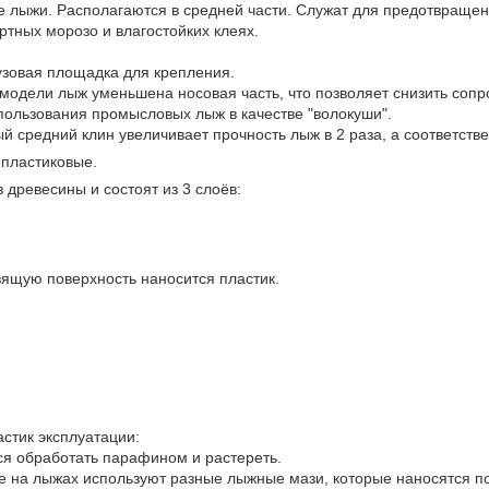
е лыжи. Располагаются в средней части. Служат для предотвращен
тных морозо и влагостойких клеях.
узовая площадка для крепления.
 модели лыж уменьшена носовая часть, что позволяет снизить сопр
пользования промысловых лыж в качестве "волокуши".
 средний клин увеличивает прочность лыж в 2 раза, а соответстве
 пластиковые.
древесины и состоят из 3 слоёв:
зящую поверхность наносится пластик.
астик эксплуатации:
я обработать парафином и растереть.
е на лыжах используют разные лыжные мази, которые наносятся п