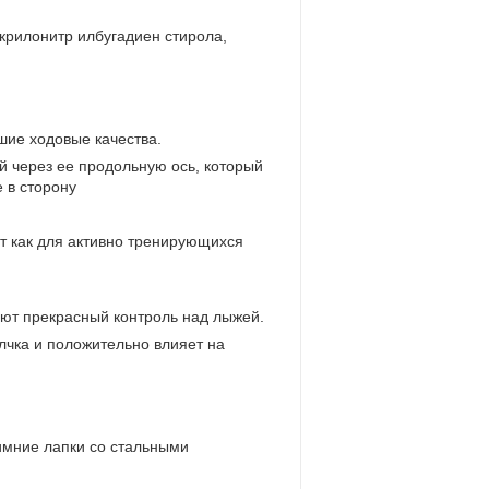
крилонитр илбугадиен стирола,
шие ходовые качества.
 через ее продольную ось, который
 в сторону
т как для активно тренирующихся
т прекрасный контроль над лыжей.
чка и положительно влияет на
имние лапки со стальными