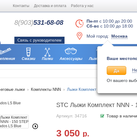
Контакты
Доставка и оплата
Работа у нас
8(903)
531-68-08
Пн-пт
с 10:00 до 20:00
Сб-вс
с 10:00 до 18:00
Мой город:
Москва
Связь с руководителем
Ваше местопо
епления
Смазки
Палки
Аксессуары
Лыжероллеры
Ботинки
Не
Да
От вашего выб
Беговые лыжи
Комплекты NNN
Лыжи Комплект NNN - 150 STEP Brad
STC Лыжи Комплект NNN - 1
Артикул: 34716
Товар в налич
3 050
р.