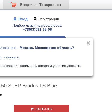
В корзине:
Товаров нет
Вход
Регистрация
Подбор лыж и лыжероллеров:
+7(903)531-68-08
ложение – Москва, Московская область?
 для лыжер-ов
Палки для лыжер-ов
т, изменить
Поиск
Искать по артикулу
ора зависит стоимость товара и условия доставки
os LS Blue
50 STEP Brados LS Blue
ии
В КОРЗИНУ