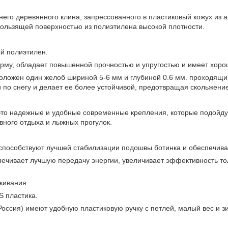
го деревянного клина, запрессованного в пластиковый кожух из а
кользящей поверхностью из полиэтилена высокой плотности.
й полиэтилен.
рму, обладает повышенной прочностью и упругостью и имеет хоро
оложен один желоб шириной 5-6 мм и глубиной 0.6 мм. проходящий
по снегу и делает ее более устойчивой, предотвращая скольжение
это надежные и удобные современные крепления, которые подойду
вного отдыха и лыжных прогулок.
обствуют лучшей стабилизации подошвы ботинка и обеспечиваю
ивает лучшую передачу энергии, увеличивает эффективность тол
кивания
S пластика.
ссия) имеют удобную пластиковую ручку с петлей, малый вес и з