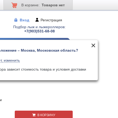
В корзине:
Товаров нет
Вход
Регистрация
Подбор лыж и лыжероллеров:
+7(903)531-68-08
ложение – Москва, Московская область?
 для лыжер-ов
Палки для лыжер-ов
т, изменить
Поиск
Искать по артикулу
ора зависит стоимость товара и условия доставки
и
В КОРЗИНУ