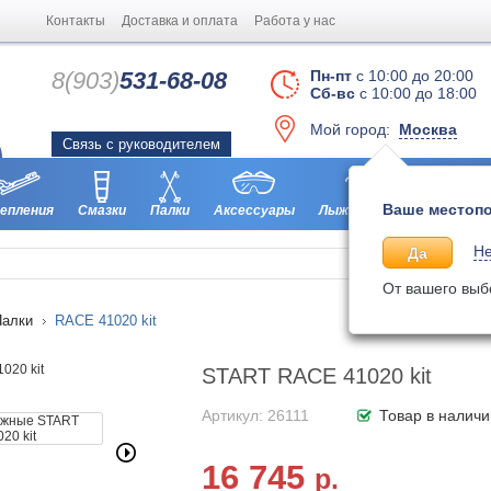
Контакты
Доставка и оплата
Работа у нас
8(903)
531-68-08
Пн-пт
с 10:00 до 20:00
Сб-вс
с 10:00 до 18:00
Мой город:
Москва
Связь с руководителем
Ваше местопо
епления
Смазки
Палки
Аксессуары
Лыжероллеры
Ботинки
Не
Да
От вашего выб
Палки
RACE 41020 kit
START RACE 41020 kit
Артикул: 26111
Товар в наличи
16 745
р.