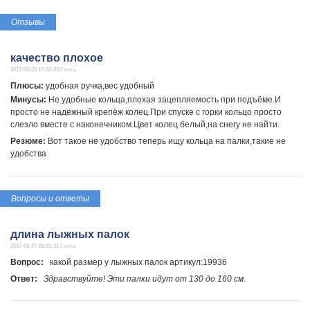
Отзывы
качество плохое
2017-03-20 17:52:33 Гость
Плюсы:
удобная ручка,вес удобный
Минусы:
Не удобные кольца,плохая зацепляемость при подъёме.И
просто не надёжный крепёж колец.При спуске с горки кольцо просто
слезло вместе с наконечником.Цвет колец белый,на снегу не найти.
Резюме:
Вот такое не удобство теперь ищу кольца на палки,такие не
удобства
Вопросы и ответы
длина лыжных палок
2017-02-27 23:31:31 Гость
Вопрос:
какой размер у лыжных палок артикул:19936
Ответ:
Здравствуйте! Эти палки идут от 130 до 160 см.