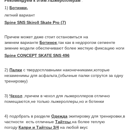
Рекомендуем к этим Лыжероллерам
:
1)
Ботинки
,
летний вариант
Spine SNS Skiroll Skate Pro (7)
Причем может даже стоит остановиться на
зимнем
варианте
Ботинок
,так как в недорогом сегменте
зимние модели обеспечивают более жесткую фиксацию ноги
Spine CONCEPT SKATE SNS 496
2)
Палки
с твердосплавными наконечниками,которые
незаменимы для
асфальта
,(обычные палки сотрутся за одну
тренировку)
3)
Чехол
,причем в чехол для лыжероллеров отлично
помещаются,не только
лыжероллеры,но и ботинки
4) подобрать в разделе
Одежда
экипировку для тренировки,
в
частности есть отличные
Тайтсы
,на более теплую
погоду
Капри и Тайтсы 3/4
на любой вкус