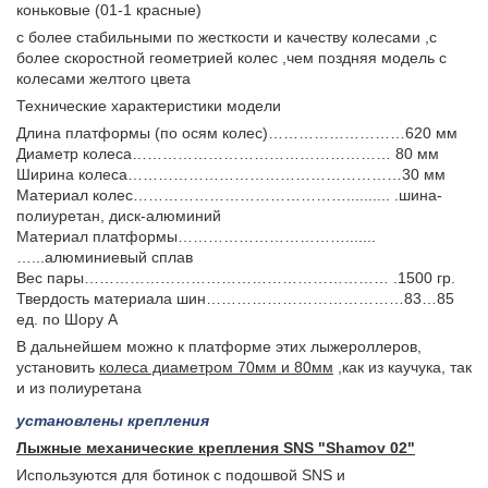
коньковые (01-1 красные)
с более стабильными по жесткости и качеству колесами ,с
более скоростной геометрией колес ,чем поздняя модель с
колесами желтого цвета
Технические характеристики модели
Длина платформы (по осям колес)………………………620 мм
Диаметр колеса…………………………………………… 80 мм
Ширина колеса………………………………………………30 мм
Материал колес…………………………………….......... .шина-
полиуретан, диск-алюминий
Материал платформы…………………………….......
…...алюминиевый сплав
Вес пары…………………………………………………… .1500 гр.
Твердость материала шин…………………………………83…85
ед. по Шору А
В дальнейшем можно к платформе этих лыжероллеров,
установить
колеса диаметром 70мм и 80мм
,как из каучука, так
и из полиуретана
установлены крепления
Лыжные механические крепления SNS "Shamov 02"
Используются для ботинок с подошвой SNS и