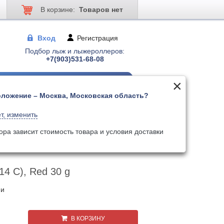
В корзине:
Товаров нет
Вход
Регистрация
Подбор лыж и лыжероллеров:
+7(903)531-68-08
ложение – Москва, Московская область?
 для лыжер-ов
Палки для лыжер-ов
т, изменить
Поиск
Искать по артикулу
ора зависит стоимость товара и условия доставки
14 C), Red 30 g
ии
В КОРЗИНУ