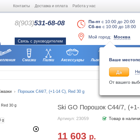
Контакты
Доставка и оплата
Работа у нас
8(903)
531-68-08
Пн-пт
с 10:00 до 20:00
Сб-вс
с 10:00 до 18:00
Мой город:
Москва
Связь с руководителем
Ваше местопо
епления
Смазки
Палки
Аксессуары
Лыжероллеры
Ботинки
Не
Да
От вашего выб
Смазки
Порошок C44/7, (+1-14 C), Red 30 g
Ski GO Порошок C44/7, (+1-
Артикул: 23059
Товар в налич
11 603
р.