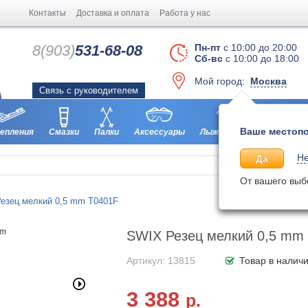
Контакты
Доставка и оплата
Работа у нас
8(903)
531-68-08
Пн-пт
с 10:00 до 20:00
Сб-вс
с 10:00 до 18:00
Мой город:
Москва
Связь с руководителем
Ваше местопо
епления
Смазки
Палки
Аксессуары
Лыжероллеры
Ботинки
Не
Да
От вашего выб
езец мелкий 0,5 mm T0401F
SWIX Резец мелкий 0,5 mm
Артикул: 13815
Товар в налич
3 388
р.