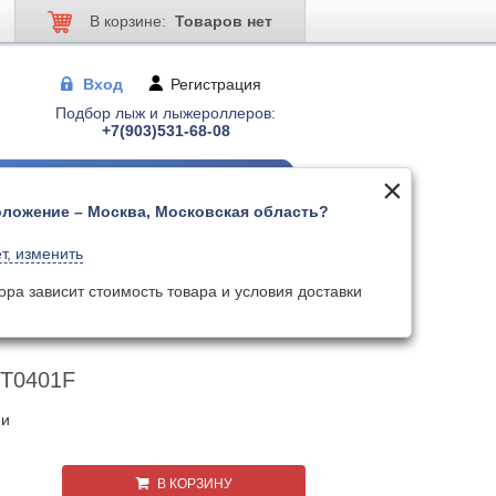
В корзине:
Товаров нет
Вход
Регистрация
Подбор лыж и лыжероллеров:
+7(903)531-68-08
ложение – Москва, Московская область?
 для лыжер-ов
Палки для лыжер-ов
т, изменить
Поиск
Искать по артикулу
ора зависит стоимость товара и условия доставки
 T0401F
ии
В КОРЗИНУ