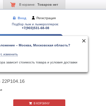
В корзине:
Товаров нет
Вход
Регистрация
Подбор лыж и лыжероллеров:
+7(903)531-68-08
ложение – Москва, Московская область?
 для лыжер-ов
Палки для лыжер-ов
т, изменить
Поиск
Искать по артикулу
ора зависит стоимость товара и условия доставки
 22P104.16
ии
В КОРЗИНУ