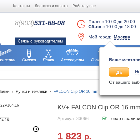
Контакты
Доставка и оплата
Работа у нас
8(903)
531-68-08
Пн-пт
с 10:00 до 20:00
Сб-вс
с 10:00 до 18:00
Мой город:
Москва
Связь с руководителем
Ваше местопо
епления
Смазки
Палки
Аксессуары
Лыжероллеры
Ботинки
Не
Да
От вашего выб
Палки
Ручки и темляки
FALCON Clip OR 16 mm 22P104.16
KV+ FALCON Clip OR 16 mm
Артикул: 33066
Товар в налич
1 823
р.