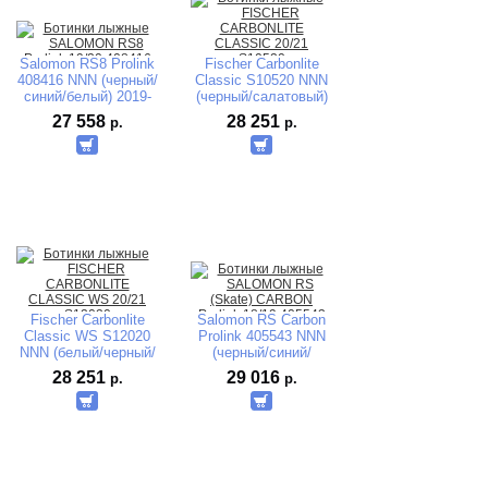
Salomon RS8 Prolink
Fischer Carbonlite
408416 NNN (черный/
Classic S10520 NNN
синий/белый) 2019-
(черный/салатовый)
2020
2020-2021
27 558
28 251
р.
р.
Fischer Carbonlite
Salomon RS Carbon
Classic WS S12020
Prolink 405543 NNN
NNN (белый/черный/
(черный/синий/
салатовый) 2020-
белый) 2018-2019
28 251
29 016
р.
р.
2021