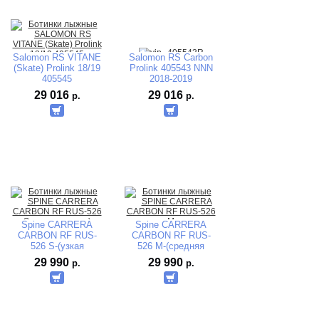
Salomon RS VITANE
Salomon RS Carbon
(Skate) Prolink 18/19
Prolink 405543 NNN
405545
2018-2019
Распродажа с
29 016
29 016
р.
р.
магазина
Spine CARRERA
Spine CARRERA
CARBON RF RUS-
CARBON RF RUS-
526 S-(узкая
526 M-(средняя
колодка)
колодка)
29 990
29 990
р.
р.