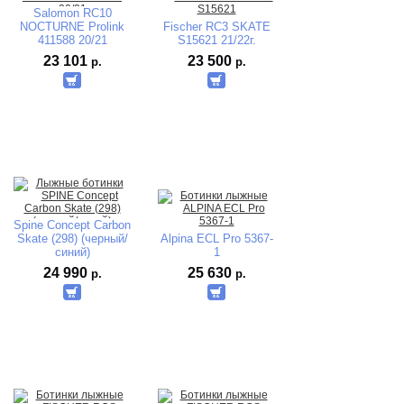
Salomon RC10
NOCTURNE Prolink
Fischer RC3 SKATE
411588 20/21
S15621 21/22г.
23 101
23 500
р.
р.
Spine Concept Carbon
Skate (298) (черный/
Alpina ECL Pro 5367-
синий)
1
24 990
25 630
р.
р.