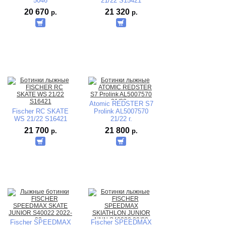
5046
21/22 S15421
20 670
21 320
р.
р.
Atomic REDSTER S7
Fischer RC SKATE
Prolink AL5007570
WS 21/22 S16421
21/22 г.
21 700
21 800
р.
р.
Fischer SPEEDMAX
Fischer SPEEDMAX