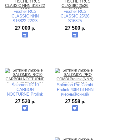
Fischer RCS
Fischer RCS
CLASSIC NNN
CLASSIC 25/26
S16822 22/23
S16825
waterproof
27 000
27 500
р.
р.
Salomon RC10
Salomon Pro Combi
CARBON
Prolink 408418 NNN
NOCTURNE Prolink
(черный/синий/
20/21 411587
белый) 2019-2020
27 520
27 558
р.
р.