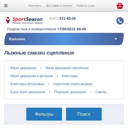
Контакты
Доставка и оплата
Работа у нас
8(903)
531-68-08
Подбор лыж и лыжероллеров:
+7(903)531-68-08
Каталог
Лыжные смазки сцепления
Мази держания
Мази держания смоляные
Мази держания с фтором
Клистеры
Клистеры фторовые
Аэрозоли,спреи,жидкие
База.грунт держания
Порошки держания
Смола
Фильтры
Поиск