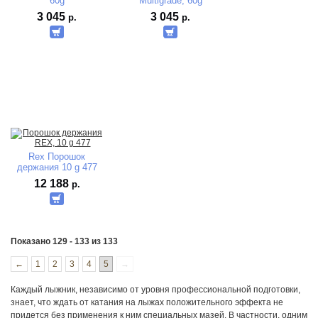
60g
Multigrade, 60g
3 045
3 045
р.
р.
Rex Порошок
держания 10 g 477
12 188
р.
Показано 129 - 133 из 133
←
1
2
3
4
5
→
Каждый лыжник, независимо от уровня профессиональной подготовки,
знает, что ждать от катания на лыжах положительного эффекта не
придется без применения к ним специальных мазей. В частности, одним