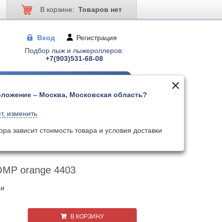
В корзине:
Товаров нет
Вход
Регистрация
Подбор лыж и лыжероллеров:
+7(903)531-68-08
ложение – Москва, Московская область?
 для лыжер-ов
Палки для лыжер-ов
т, изменить
Поиск
Искать по артикулу
ора зависит стоимость товара и условия доставки
MP orange 4403
ии
В КОРЗИНУ