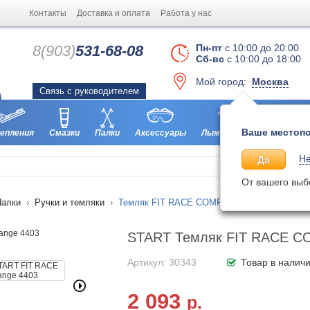
Контакты
Доставка и оплата
Работа у нас
8(903)
531-68-08
Пн-пт
с 10:00 до 20:00
Сб-вс
с 10:00 до 18:00
Мой город:
Москва
Связь с руководителем
Ваше местопо
епления
Смазки
Палки
Аксессуары
Лыжероллеры
Ботинки
Не
Да
От вашего выб
Палки
Ручки и темляки
Темляк FIT RACE COMP orange 4403
START Темляк FIT RACE CO
Артикул: 30343
Товар в налич
2 093
р.