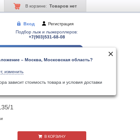
В корзине:
Товаров нет
Вход
Регистрация
Подбор лыж и лыжероллеров:
+7(903)531-68-08
ложение – Москва, Московская область?
 для лыжер-ов
Палки для лыжер-ов
т, изменить
Поиск
Искать по артикулу
ора зависит стоимость товара и условия доставки
135/1
ии
В КОРЗИНУ