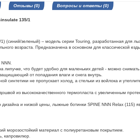
Отзывы (0)
Вопросы и ответы (0)
nsulate 135/1
1) (синий/зеленый) – модель серии Touring, разработанная для лы
льного возраста. Предназначена в основном для классической езды
е NNN.
а липучке, что будет удобно для маленьких детей - можно снимать 
 защищающий от попадания влаги и снега внутрь.
й синтетики не пропускает холод, а стельки из войлока и утеплит
дошвой из высококачественного термопласта с увеличенным прот
го дизайна и низкой цены, лыжные ботинки SPINE NNN Relax (115) 
ский морозостойкий материал с полиуретановым покрытием.
ь, капровилюр.