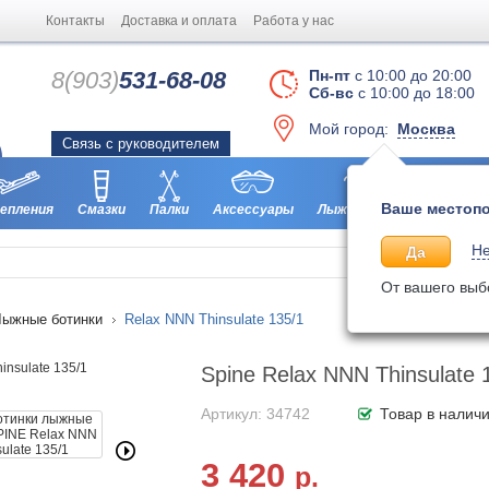
Контакты
Доставка и оплата
Работа у нас
8(903)
531-68-08
Пн-пт
с 10:00 до 20:00
Сб-вс
с 10:00 до 18:00
Мой город:
Москва
Связь с руководителем
Ваше местопо
епления
Смазки
Палки
Аксессуары
Лыжероллеры
Ботинки
Не
Да
От вашего выб
Лыжные ботинки
Relax NNN Thinsulate 135/1
Spine Relax NNN Thinsulate 
Артикул: 34742
Товар в налич
3 420
р.