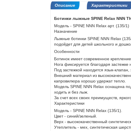
Описание
Характеристики
Ботинки лыжные SPINE Relax NNN Thi
Модель - SPINE NNN Relax арт. (135/1)
Назначение
Лыжные ботинки SPINE NNN Relax (135/
подойдет для детей школьного и дошко
Особенности
Ботинок имеет современное креплени
Нога фиксируется благодаря застежке н
Под застежкой находится язык-клапан,
Внешний материал из высококачественно
капровилюра хорошо удержат тепло.
Модель SPINE NNN Relax оснащена по
ходить и без лыж.
За счет всех своих преимуществ, ярко
Характеристики
Модель - SPINE NNN Relax (135/1).
Цвет - синий/зеленый.
Верх - высококачественный синтетиче
Утеплитель - мех, синтетическая шерст