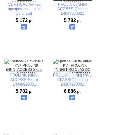
VERTICAL (линза
PROLINK (NNN)
прозрачная + blue
ACCESS Classic
polarized
L4049930001
CW56)SG13,12
5 172
5 782
р.
р.
PROLINK (NNN)
PROLINK (NNN) PRO
ACCESS Skate
CLASSIC binding
L4049920001
L4167270001
5 782
6 886
р.
р.