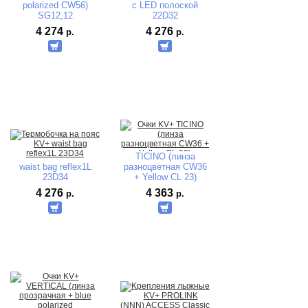
polarized CW56)
c LED полоской
SG12,12
22D32
4 274
4 276
р.
р.
TICINO (линза
waist bag reflex1L
разноцветная CW36
23D34
+ Yellow CL 23)
4 276
4 363
р.
р.