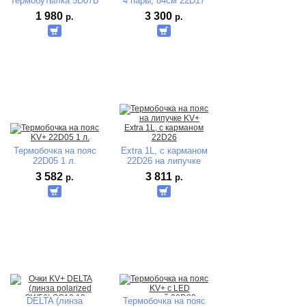
Термобутылка 5D07B
4 пары, 84см 22D17
1 980
3 300
р.
р.
Термобочка на пояс
Extra 1L, с карманом
22D05 1 л.
22D26 на липучке
3 582
3 811
р.
р.
DELTA (линза
Термобочка на пояс