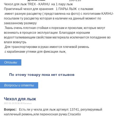
160-210
Чехол для лыж TREX - KARHU на 1 пару лыж
Практичный чехол для хранения 1 ПАРЫ ЛЫЖ с палками
.имеет разную расцветку ( представлена на фото) с логотипами KARHU-
посылаем ту расцветку которая в наличии на данный момент по
заказанному размеру
.Ткань очень плотная стойкая к порезам и проколам, которые могут
возникать в процессе эксплуатации. Благодаря хорошим
водоотталкивающим свойствам материала исключается попадание во
влаги вовнутрь
.Для транспортировки в руках имеется плечевой ремень
.с карабинами утяжки для фиксации лыж,
Отзывы
По этому товару пока нет отзывов
Вопросы и ответы
Чехол для лыж
2017-01-19 23:56:49 Наталья
Вопрос:
Есть ли у чехла для лыж артикул: 13741, регулируемый
наплечный ремень,или переносная ручка.Спасибо