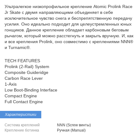
Ультралегкое низкопрофильное крепление Atomic Prolink Race
Jr Skate с двумя направляющими объединяет в себе
исключительное чувство снега и беспрепятственную передачу
усилия. Оно идеально подходит для целеустремленных юных
гонщиков. Данное крепление обладает карбоновым беговым
рычагом, который можно расстегнуть и закрыть вручную. И, как
и все крепления Prolink, оно совместимо с креплениями NNN®
и Turnamic®.
TECH FEATURES
Prolink (2-Rail) System
Composite Guideridge
Carbon Race Lever
1-Axis
Low Boot-Binding Interface
Compact Engine
Full Contact Engine
Характеристики
Система креплений
NNN (Screw винты)
Крепление ботинка
Ручная (Manual)