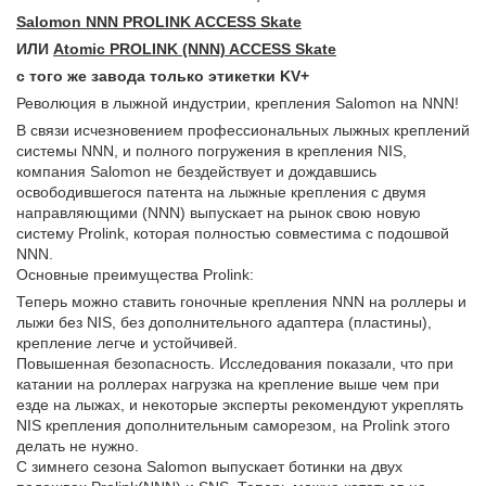
Salomon NNN PROLINK ACCESS
Skate
ИЛИ
Atomic PROLINK (NNN) ACCESS
Skate
с того же завода только этикетки KV+
Революция в лыжной индустрии, крепления Salomon на NNN!
В связи исчезновением профессиональных лыжных креплений
системы NNN, и полного погружения в крепления NIS,
компания Salomon не бездействует и дождавшись
освободившегося патента на лыжные крепления с двумя
направляющими (NNN) выпускает на рынок свою новую
систему Prolink, которая полностью совместима с подошвой
NNN.
Основные преимущества Prolink:
Теперь можно ставить гоночные крепления NNN на роллеры и
лыжи без NIS, без дополнительного адаптера (пластины),
крепление легче и устойчивей.
Повышенная безопасность. Исследования показали, что при
катании на роллерах нагрузка на крепление выше чем при
езде на лыжах, и некоторые эксперты рекомендуют укреплять
NIS крепления дополнительным саморезом, на Prolink этого
делать не нужно.
С зимнего сезона Salomon выпускает ботинки на двух