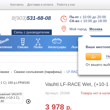
Контакты
Доставка и оплата
Работа у нас
8(903)
531-68-08
Пн-пт
с 10:00 до 20:00
Сб-вс
с 10:00 до 18:00
Мой город:
Москва
Связь с руководителем
Ваше местопо
епления
Смазки
Палки
Аксессуары
Лыжероллеры
Ботинки
Не
Да
От вашего выб
Смазки
Смазки скольжения (парафины)
LF-RACE Wet, (+10-1 C), 18
Vauhti LF-RACE Wet, (+10-1
Артикул: 25348
Товара нет в нал
3 978
р.