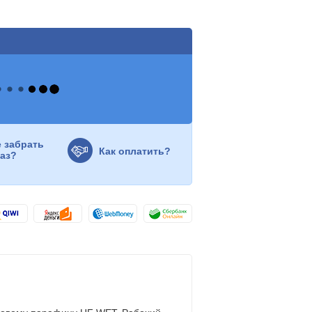
е забрать
Как оплатить?
каз?