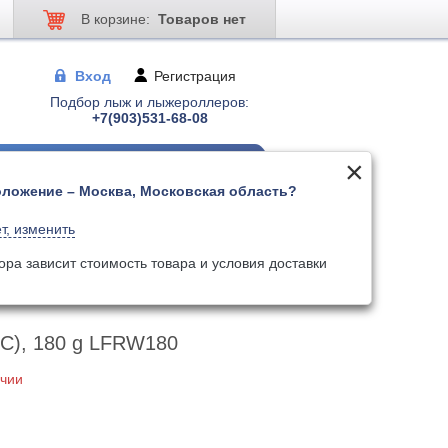
В корзине:
Товаров нет
Вход
Регистрация
Подбор лыж и лыжероллеров:
+7(903)531-68-08
ложение – Москва, Московская область?
 для лыжер-ов
Палки для лыжер-ов
т, изменить
Поиск
Искать по артикулу
ора зависит стоимость товара и условия доставки
0 g LFRW180
 C), 180 g LFRW180
ичии