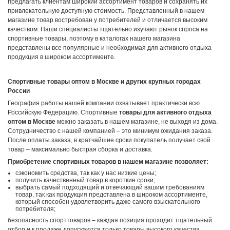
предлагать клиентам широкий ассортимент товаров и сохранять их
привлекательную доступную стоимость. Представленный в нашем
магазине товар востребован у потребителей и отличается высоким
качеством. Наши специалисты тщательно изучают рынок спроса на
спортивные товары, поэтому в каталогах нашего магазина
представлены все популярные и необходимая для активного отдыха
продукция в широком ассортименте.
Спортивные товары оптом в Москве и других крупных городах
России
География работы нашей компании охватывает практически всю
Российскую Федерацию. Спортивные
товары для активного отдыха
оптом в Москве
можно заказать в нашем магазине, не выходя из дома.
Сотрудничество с нашей компанией – это минимум ожидания заказа.
После оплаты заказа, в кратчайшие сроки покупатель получает свой
товар – максимально быстрая сборка и доставка.
Приобретение спортивных товаров в нашем магазине позволяет:
сэкономить средства, так как у нас низкие цены;
получить качественный товар в короткие сроки;
выбрать самый подходящий и отвечающий вашим требованиям
товар, так как продукция представлена в широком ассортименте,
который способен удовлетворить даже самого взыскательного
потребителя;
безопасность спорттоваров – каждая позиция проходит тщательный
отбор и к продаже допускаются только товары высокого качества.