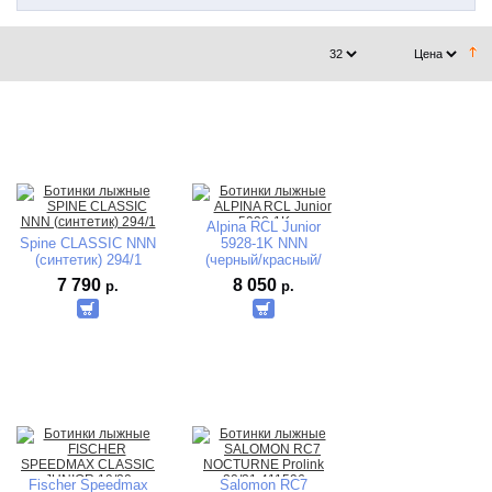
Alpina RCL Junior
Spine CLASSIC NNN
5928-1K NNN
(синтетик) 294/1
(черный/красный/
белый) 2019-2020
7 790
8 050
р.
р.
Fischer Speedmax
Salomon RC7