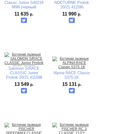
Classic Junior S40219
NOCTURNE Prolink
NNN (черный/
20/21 411596
салатовый) 2019-
11 635
11 990
р.
р.
2020
Salomon S/RACE
CLASSIC Junior
Alpina RACE Classic
Prolink 20/21 411598
5375-1K
13 549
15 131
р.
р.