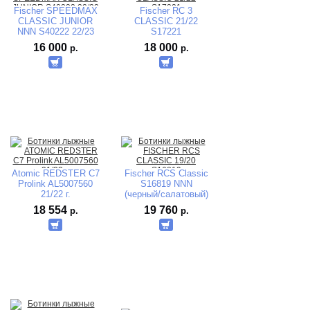
Fischer SPEEDMAX
Fischer RC 3
CLASSIC JUNIOR
CLASSIC 21/22
NNN S40222 22/23
S17221
16 000
18 000
р.
р.
Atomic REDSTER C7
Fischer RCS Classic
Prolink AL5007560
S16819 NNN
21/22 г.
(черный/салатовый)
2019-2020
18 554
19 760
р.
р.