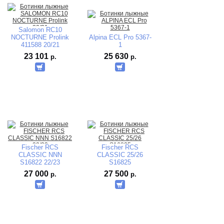
Salomon RC10
NOCTURNE Prolink
Alpina ECL Pro 5367-
411588 20/21
1
23 101
25 630
р.
р.
Fischer RCS
Fischer RCS
CLASSIC NNN
CLASSIC 25/26
S16822 22/23
S16825
waterproof
27 000
27 500
р.
р.