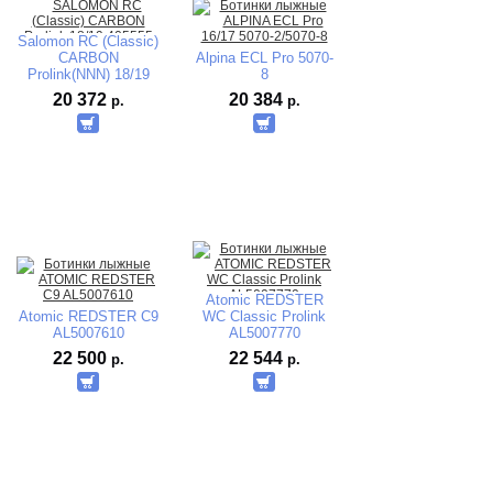
Salomon RC (Classic)
CARBON
Alpina ECL Pro 5070-
Prolink(NNN) 18/19
8
405555
20 372
20 384
р.
р.
Atomic REDSTER
Atomic REDSTER C9
WC Classic Prolink
AL5007610
AL5007770
22 500
22 544
р.
р.