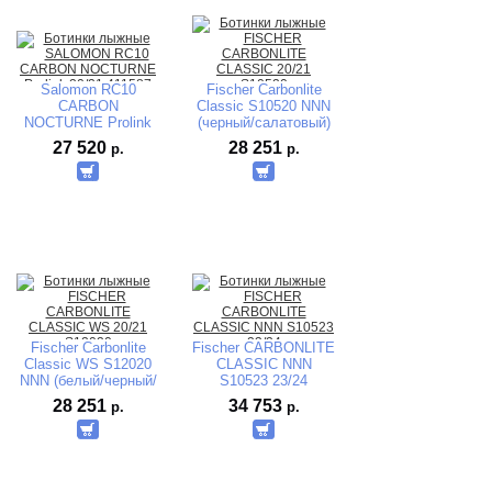
Salomon RC10
Fischer Carbonlite
CARBON
Classic S10520 NNN
NOCTURNE Prolink
(черный/салатовый)
20/21 411587
2020-2021
27 520
28 251
р.
р.
Fischer Carbonlite
Fischer CARBONLITE
Classic WS S12020
CLASSIC NNN
NNN (белый/черный/
S10523 23/24
салатовый) 2020-
28 251
34 753
р.
р.
2021