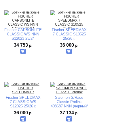
Fischer CARBONLITE
Fischer SPEEDMAX
CLASSIC WS NNN
7 CLASSIC S10525
S12023 23/24
25/26 г.
34 753
36 000
р.
р.
Fischer SPEEDMAX
Salomon S/Race
7 CLASSIC WS
Classic Prolink
S12025 25/26 г.
408687 NNN (черный/
синий) 2019-2020
36 000
37 134
р.
р.