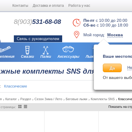
Контакты
Доставка и оплата
Работа у нас
8(903)
531-68-08
Пн-пт
с 10:00 до 20:00
Сб-вс
с 10:00 до 18:00
Мой город:
Москва
Связь с руководителем
Ваше местопо
епления
Смазки
Палки
Аксессуары
Лыжероллеры
Ботинки
Не
Да
жные комплекты SNS для классиче
От вашего выб
п:
Классические
ая
Каталог
Раздел
Сезон Зима / Лето
Беговые лыжи
Комплекты SNS
Классич
Показать на ст
 страницы: