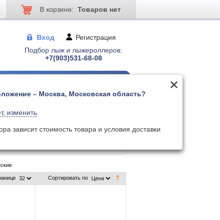
В корзине:
Товаров нет
Вход
Регистрация
Подбор лыж и лыжероллеров:
+7(903)531-68-08
ложение – Москва, Московская область?
 для лыжер-ов
Палки для лыжер-ов
т, изменить
ского стиля
ора зависит стоимость товара и условия доставки
еские
ранице
Сортировать по