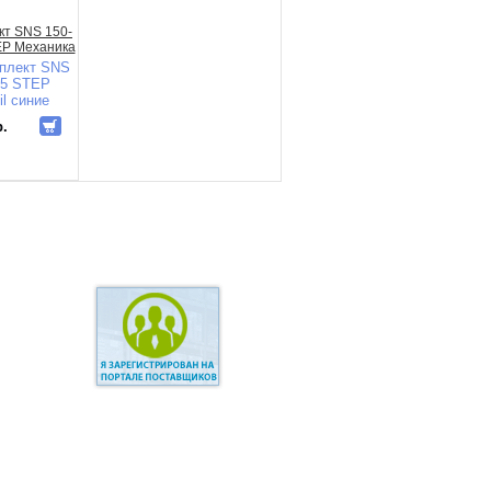
плект SNS
75 STEP
il синие
р.