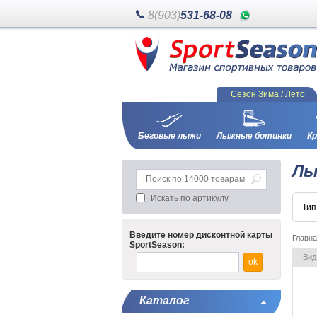
8(903)
531-68-08
Сезон Зима / Лето
Беговые лыжи
Лыжные ботинки
Кр
Лы
Искать по артикулу
Ти
Введите номер дисконтной карты
Главн
SportSeason:
Вид
Каталог