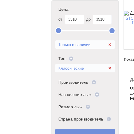
Цена
STC
от
до
1
Только в наличии
Тип
Показ
Классические
Д
Производитель
Об
Д
Назначение лыж
Р
Размер лыж
Страна производитель