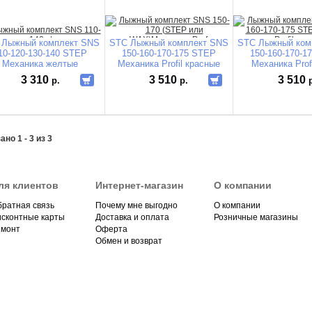
 Лыжный комплект SNS
STC Лыжный комплект SNS
STC Лыжный ком
10-120-130-140 STEP
150-160-170-175 STEP
150-160-170-1
Механика желтые
Механика Profil красные
Механика Prof
3 310
3 510
3 510
р.
р.
ано 1 - 3 из 3
ля клиентов
Интернет-магазин
О компании
ратная связь
Почему мне выгодно
О компании
исконтные карты
Доставка и оплата
Розничные магазины
емонт
Оферта
Обмен и возврат