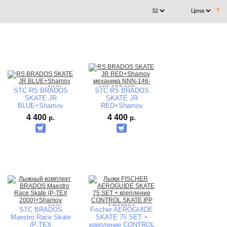
STC RS BRADOS
STC RS BRADOS
SKATE JR
SKATE JR
BLUE+Shamov
RED+Shamov
механика NNN-146-
механика NNN-146-
4 400
4 400
р.
р.
151-157-165 cm
151-157-165 cm
STC BRADOS
Fischer AEROGUIDE
Maestro Race Skate
SKATE 75 SET +
(P-TEX
крепление CONTROL