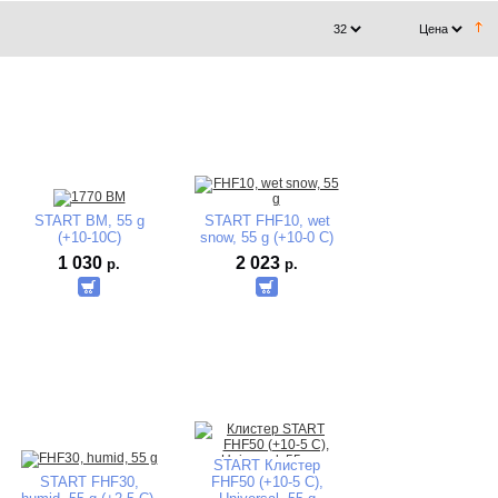
START BM, 55 g
START FHF10, wet
(+10-10C)
snow, 55 g (+10-0 C)
1 030
2 023
р.
р.
START Клистер
START FHF30,
FHF50 (+10-5 C),