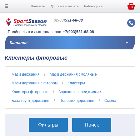
Контакты
Доставка и оплата
Работа у нас
8(903)
531-68-08
Подбор лыж и лыжероллеров:
+7(903)531-68-08
Каталог
Клистеры фторовые
Мази держания
Мази держания смоляные
Мази держания с фтором
Клистеры
Клистеры фторовые
Аэрозоли,спреи,жидкие
База.грунт держания
Порошки держания
Смола
Фильтры
Поиск