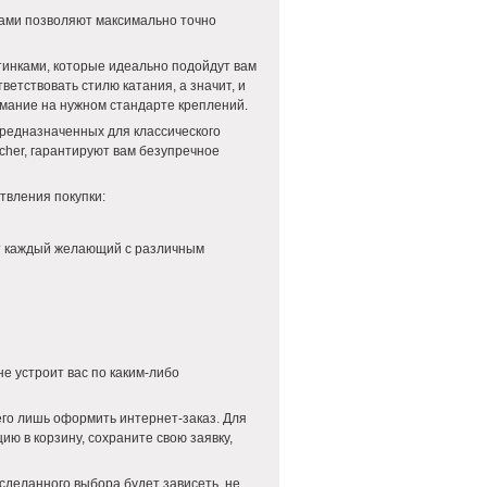
ами позволяют максимально точно
тинками, которые идеально подойдут вам
ветствовать стилю катания, а значит, и
имание на нужном стандарте креплений.
редназначенных для классического
scher, гарантируют вам безупречное
твления покупки:
ет каждый желающий с различным
не устроит вас по каким-либо
его лишь оформить интернет-заказ. Для
ию в корзину, сохраните свою заявку,
сделанного выбора будет зависеть не