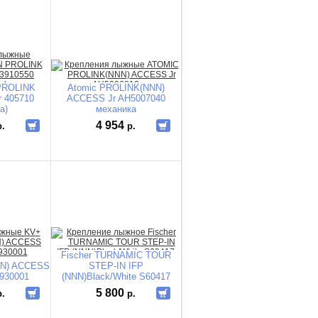
PROLINK
Atomic PROLINK(NNN)
 405710
ACCESS Jr AH5007040
а)
механика
4 954
р.
р.
Fischer TURNAMIC TOUR
NN) ACCESS
STEP-IN IFP
9930001
(NNN)Black/White S60417
5 800
р.
р.