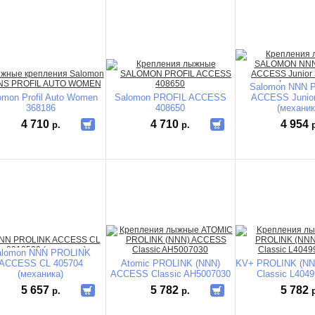
Salomon NNN 
omon Profil Auto Women
Salomon PROFIL ACCESS
ACCESS Junior
368186
408650
(механик
4 710
4 710
4 954
р.
р.
alomon NNN PROLINK
ACCESS CL 405704
Atomic PROLINK (NNN)
KV+ PROLINK (N
(механика)
ACCESS Classic AH5007030
Classic L404
5 657
5 782
5 782
р.
р.