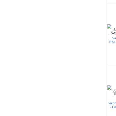
Sa
RACE
Salo
CLA