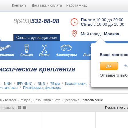
Контакты
Доставка и оплата
Работа у нас
8(903)
531-68-08
Пн-пт
с 10:00 до 20:00
Сб-вс
с 10:00 до 18:00
Мой город:
Москва
Связь с руководителем
Ваше местопо
епления
Смазки
Палки
Аксессуары
Лыжероллеры
Ботинки
Не
Да
ассические крепления
От вашего выб
п:
NNN
IFP(NNN)
SNS
75 мм
Классические
Коньковые
Комбин
истические
Платформы, флексоры
ая
Каталог
Раздел
Сезон Зима / Лето
Крепления
Классические
Показать на ст
 страницы: