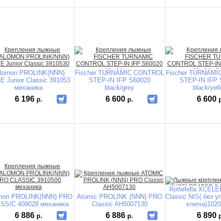
lomon PROLINK(NNN)
Fischer TURNAMIC CONTROL
Fischer TURNAM
 Junior Classic 391053
STEP-IN IFP S60020
STEP-IN IFP 
механика
black/grey
black/yel
6 196
6 600
6 600
р.
р.
Rottefella XCEL
mon PROLINK(NNN) PRO
Atomic PROLINK (NNN) PRO
Classic NIS( без у
SSIC 409028 механика
Classic AH5007130
ключа)1020
6 886
6 886
6 890
р.
р.