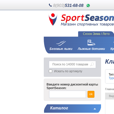
8(903)
531-68-08
Сезон Зима / Лето
Беговые лыжи
Лыжные ботинки
Кр
Кл
Искать по артикулу
Ти
Тур
Введите номер дисконтной карты
SportSeason:
Главн
Вид
Каталог