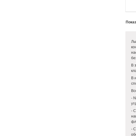
Показ
Лы
ко
на
бе
В 
кл
В 
сп
Вс
- 
ут
- 
на
фл
- 
об