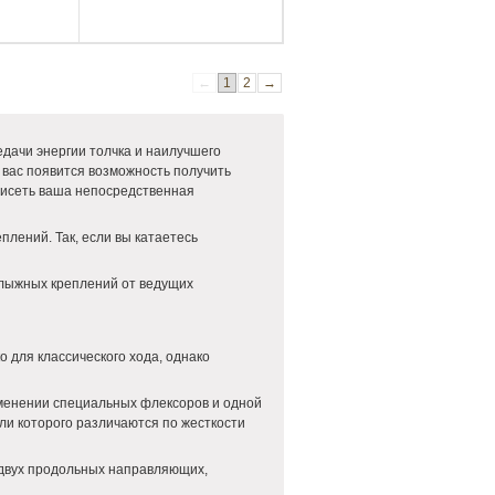
←
1
2
→
дачи энергии толчка и наилучшего
 вас появится возможность получить
ависеть ваша непосредственная
лений. Так, если вы катаетесь
 лыжных креплений от ведущих
о для классического хода, однако
менении специальных флексоров и одной
ли которого различаются по жесткости
 двух продольных направляющих,