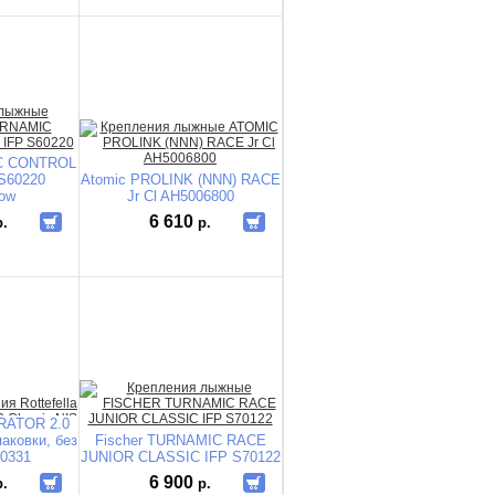
IC CONTROL
S60220
Atomic PROLINK (NNN) RACE
low
Jr Cl AH5006800
6 610
р.
р.
ERATOR 2.0
паковки, без
Fischer TURNAMIC RACE
0331
JUNIOR CLASSIC IFP S70122
6 900
р.
р.