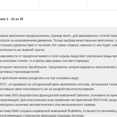
ано 1 - 32 из 38
жные крепления предназначены, прежде всего, для максимально точной пере
нтроля за направлением движения. Только выбрав качественные крепления, у
стоящее удовольствие от катания. Но самое главное, именно от них будет з
зопасность на лыжной трассе.
зависимости от предпочитаемого стиля ходьбы выделяют различные виды креп
ассическим стилем, то и крепы вам нужны соответствующие.
интернет-магазине SportSeason предложены лучшие варианты классических
ортивных производителей.
е крепления можно разделить на три основных вида:
NN75 - устаревшая на сегодняшний день крепежная система, актуальная тольк
ратившая свою популярность из-за неудобства использования.
Система SNS разработана французской компанией Salomon, основана на при
правляющей. Для классических лыж применим тип креплений SNS Profil, моде
ексоров и наличию автоматического или механического зажима.
Система NNN создана норвежской компанией Rottefella, отличается наличием
еспечивающих стабильную фиксацию подошвы ботинка.