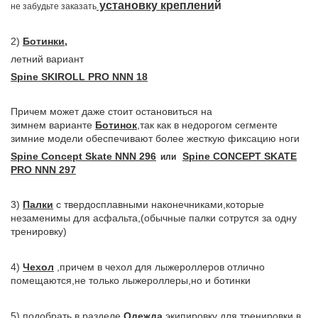
установку креплени
й
не забудьте заказать
2)
Ботинки
,
летний вариант
Spine SKIROLL PRO NNN 18
Причем может даже стоит остановиться на
зимнем
варианте
Ботинок
,так как в недорогом сегменте
зимние модели обеспечивают более жесткую фиксацию ноги
Spine Concept Skate NNN 296
Spine CONCEPT SKATE
или
PRO NNN 297
3)
Палки
с твердосплавными наконечниками,которые
незаменимы для
асфальта
,(обычные палки сотрутся за одну
тренировку)
4)
Чехол
,причем в чехол для лыжероллеров отлично
помещаются,не только
лыжероллеры,но и ботинки
5) подобрать в разделе
Одежда
экипировку для тренировки,
в