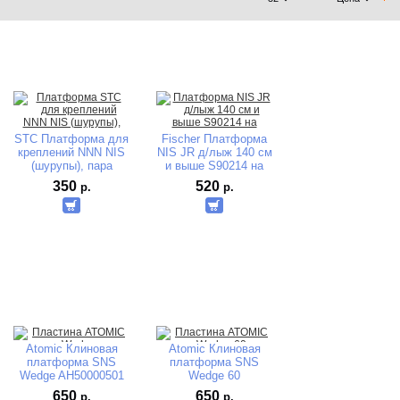
STC Платформа для
Fischer Платформа
креплений NNN NIS
NIS JR д/лыж 140 см
(шурупы), пара
и выше S90214 на
шурупах
350
520
р.
р.
Atomic Клиновая
Atomic Клиновая
платформа SNS
платформа SNS
Wedge AH50000501
Wedge 60
AH50000521
650
650
р.
р.