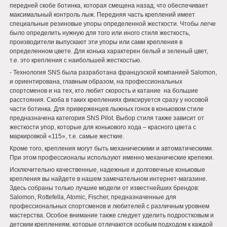
передней скобе ботинка, которая смещена назад, что обеспечивает
максимальный контроль лыж. Передняя часть креплений имеет
специальные резиновые упоры определенной жесткости. Чтобы легче
было определить нужную для того или иного стиля жесткость,
производители выпускают эти упоры или сами крепления в
определенном цвете. Для конька характерен белый и зеленый цвет,
т.е. это крепления с наибольшей жесткостью.
- Технология SNS была разработана французской компанией Salomon,
и ориентирована, главным образом, на профессиональных
спортсменов и на тех, кто любит скорость и катание на большие
расстояния. Скоба в таких креплениях фиксируется сразу у носовой
части ботинка. Для приверженцев лыжных гонок в коньковом стиле
предназначена категория SNS Pilot. Выбор стиля также зависит от
жесткости упор, которые для конькового хода – красного цвета с
маркировкой «115», т.е. самые жесткие.
Кроме того, крепления могут быть механическими и автоматическими.
При этом профессионалы используют именно механические крепежи.
Исключительно качественные, надежные и долговечные коньковые
крепления вы найдете в нашем замечательном интернет-магазине.
Здесь собраны только лучшие модели от известнейших брендов:
Salomon, Rottefella, Atomic, Fischer, предназначенные для
профессиональных спортсменов и любителей с различным уровнем
мастерства. Особое внимание также следует уделить подростковым и
детским креплениям, которые отличаются особым подходом к каждой