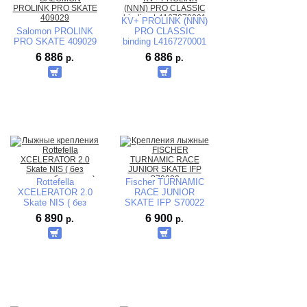
KV+ PROLINK (NNN)
Salomon PROLINK
PRO CLASSIC
PRO SKATE 409029
binding L4167270001
6 886
6 886
р.
р.
Rottefella
Fischer TURNAMIC
XCELERATOR 2.0
RACE JUNIOR
Skate NIS ( без
SKATE IFP S70022
упаковки, без
6 890
6 900
р.
р.
ключа)10200329