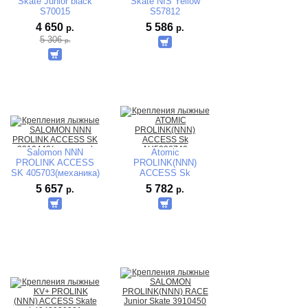
Skate Junior black
Skate NIS Yellow
S70015
S57812
4 650
5 586
р.
р.
5 306
р.
Salomon NNN
Atomic
PROLINK ACCESS
PROLINK(NNN)
SK 405703(механика)
ACCESS Sk
AH5007020 механика
5 657
5 782
р.
р.