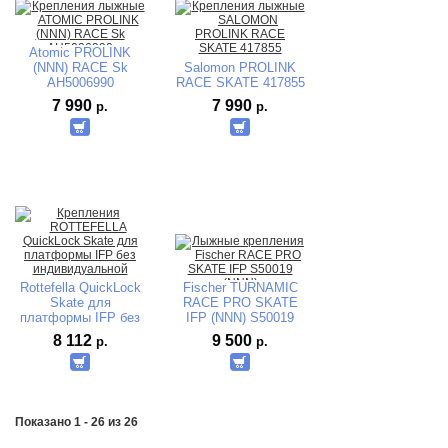
Atomic PROLINK
(NNN) RACE Sk
Salomon PROLINK
AH5006990
RACE SKATE 417855
7 990
7 990
р.
р.
Rottefella QuickLock
Fischer TURNAMIC
Skate для
RACE PRO SKATE
платформы IFP без
IFP (NNN) S50019
индивидуальной
8 112
9 500
р.
р.
упаковки
Показано 1 - 26 из 26