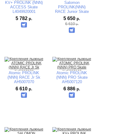
KV+ PROLINK (NNN)
Salomon
ACCESS Skate
PROLINK(NNN)
L4049920001
RACE Junior Skate
405709 механика
5 782
5 650
р.
р.
6 610
р.
Atomic PROLINK
Atomic PROLINK
(NNN) RACE Jr Sk
(NNN) PRO Skate
AH5007070
AH5007120
6 610
6 886
р.
р.