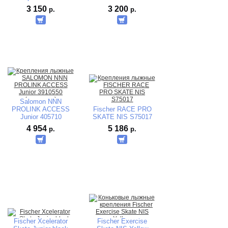
S62119
3 150
3 200
р.
р.
Salomon NNN
PROLINK ACCESS
Fischer RACE PRO
Junior 405710
SKATE NIS S75017
(механика)
4 954
5 186
р.
р.
Fischer Xcelerator
Fischer Exercise