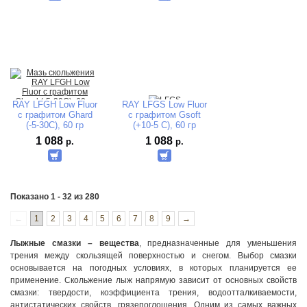
RAY LFGH Low Fluor
RAY LFGS Low Fluor
с графитом Ghard
с графитом Gsoft
(-5-30C), 60 гр
(+10-5 C), 60 гр
1 088
1 088
р.
р.
Показано 1 - 32 из 280
←
1
2
3
4
5
6
7
8
9
→
Лыжные смазки – вещества
, предназначенные для уменьшения
трения между скользящей поверхностью и снегом. Выбор смазки
основывается на погодных условиях, в которых планируется ее
применение. Скольжение лыж напрямую зависит от основных свойств
смазки: твердости, коэффициента трения, водоотталкиваемости,
антистатических свойств, грязепоглощения. Одним из самых важных