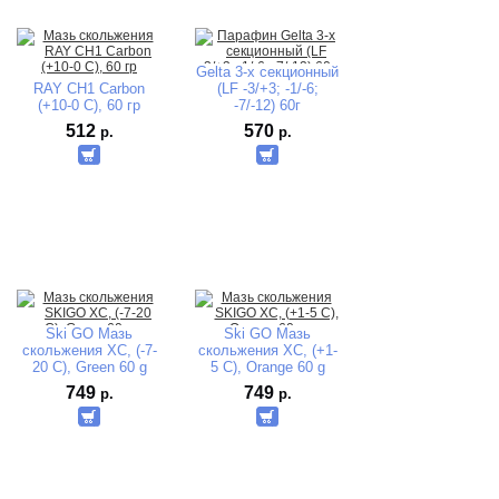
Gelta 3-х секционный
RAY CH1 Carbon
(LF -3/+3; -1/-6;
(+10-0 C), 60 гр
-7/-12) 60г
512
570
р.
р.
Ski GO Мазь
Ski GO Мазь
скольжения XC, (-7-
скольжения XC, (+1-
20 C), Green 60 g
5 C), Orange 60 g
749
749
р.
р.