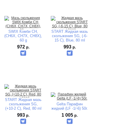
SWIX Комби CH,
START Жидкая мазь
(СН6X, СН7X, СН8X),
скольжения SG, (-6-
60 g
15 C), Blue, 80 ml
2632
972
993
р.
р.
START Жидкая мазь
скольжения SG,
Gelta Парафин
(+10-2 C), Red, 80 ml
жидкий (LF -1/-6) 50г.
2630
993
1 005
р.
р.