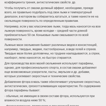
коэффициента трения, антистатических свойств др.
Чтобы получить от смазки должный эффект, необходимо, прежде
всего, ее правильно подобрать под свои лыжи и температурный
диапазон, в котором вы собираетесь кататься, а также нанести ее на
скользящую поверхность по определенным правилам.
Например, если у вас классические лыжи, тогда мазь наносится на всю
лыжную поверхность, кроме колодки – средней части длиной
приблизительно 50 см. Коньковые лыжи смазываются по всей
поверхности.
Лыжные мази скольжения бывают различных видов и консистенций,
например, твердые, жидкие, пастообразные, в виде гелей и спреев.
Твердые мази более долговечны, но труднее накладываются, а спреи,
наоборот, легко наносятся, но быстро стираются.
Для производства всех мазей скольжения используют парафины,
однако, для профессионального спорта, в состав смазки добавляют
еще всевозможные ускорители, пасты, эмульсии и др. добавки,
которые усиливают скоростные и технические свойства.
Добавление фтора в мазь также обеспечивает улучшение скоростных,
антистатических, грязеотталкивающих характеристик. По содержанию
фтора парафины бывают:
- обычные, не имеющие в своем составе фтора, используются при
влажности воздуха ниже 50 %;