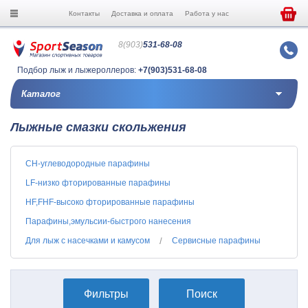
Контакты
Доставка и оплата
Работа у нас
8(903)
531-68-08
Подбор лыж и лыжероллеров:
+7(903)531-68-08
Каталог
Лыжные смазки скольжения
CH-углеводородные парафины
LF-низко фторированные парафины
HF,FHF-высоко фторированные парафины
Парафины,эмульсии-быстрого нанесения
Для лыж с насечками и камусом
Сервисные парафины
Фильтры
Поиск