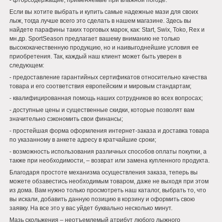
- фторсодержащие, применяемые при влажной погоде.
Если вы хотите выбрать и купить самые надежные мази для своих
лыж, тогда лучше всего это сделать в нашем магазине. Здесь вы
найдете парафины таких торговых марок, как: Start, Swix, Toko, Rex и
мн.др. SportSeason предлагает вашему вниманию не только
высококачественную продукцию, но и наивыгоднейшие условия ее
приобретения. Так, каждый наш клиент может быть уверен в
следующем:
- предоставление гарантийных сертификатов относительно качества
товара и его соответствия европейским и мировым стандартам;
- квалифицированная помощь наших сотрудников во всех вопросах;
- доступные цены и существенные скидки, которые позволят вам
значительно сэкономить свои финансы;
- простейшая форма оформления интернет-заказа и доставка товара
по указанному в анкете адресу в кратчайшие сроки;
- возможность использования различных способов оплаты покупки, а
также при необходимости, – возврат или замена купленного продукта.
Благодаря простоте механизма осуществления заказа, теперь вы
можете обзавестись необходимым товаром, даже не выходя при этом
из дома. Вам нужно только просмотреть наш каталог, выбрать то, что
вы искали, добавить данную позицию в корзину и оформить свою
заявку. На все это у вас уйдет буквально несколько минут.
Мазь скольжения – неотъемлемый атрибут любого лыжного