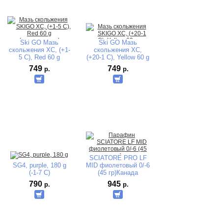
Ski GO Мазь
Ski GO Мазь
скольжения XC, (+1-
скольжения XC,
5 C), Red 60 g
(+20-1 C), Yellow 60 g
(исскуств.снег)
749
749
р.
р.
SCIATORE PRO LF
SG4, purple, 180 g
MID фиолетовый 0/-6
(-1-7 C)
(45 гр)Канада
790
945
р.
р.