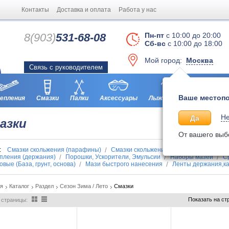
Контакты
Доставка и оплата
Работа у нас
8(903)
531-68-08
Пн-пт
с 10:00 до 20:00
Сб-вс
с 10:00 до 18:00
Мой город:
Москва
Связь с руководителем
Ваше местопо
епления
Смазки
Палки
Аксессуары
Лыжероллеры
Ботинки
Не
Да
азки
От вашего выб
п:
Смазки скольжения (парафины)
Смазки скольжения (парафины-PURE б
пления (держания)
Порошки, Ускорители, Эмульсии
Наборы мазей
С
овые (База, грунт, основа)
Мази быстрого нанесения
Ленты держания,к
ая
Каталог
Раздел
Сезон Зима / Лето
Смазки
Показать на ст
 страницы: