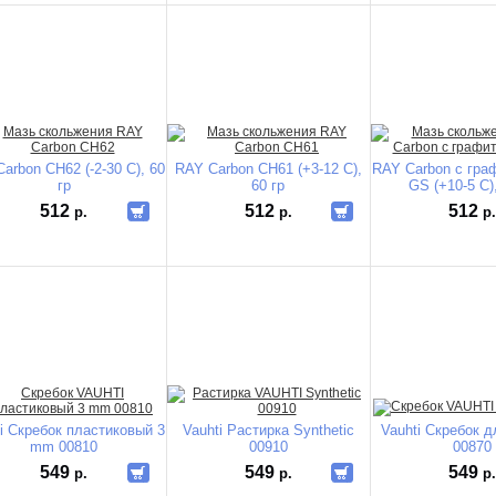
arbon CH62 (-2-30 C), 60
RAY Carbon CH61 (+3-12 C),
RAY Carbon с гра
гр
60 гр
GS (+10-5 C),
512
512
512
р.
р.
р
i Скребок пластиковый 3
Vauhti Растирка Synthetic
Vauhti Скребок 
mm 00810
00910
00870
549
549
549
р.
р.
р