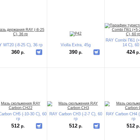
RAY Combi П61 (+5-
 WT20 (-8-25 C), 36 гр
Violla Extra, 45g
14 C), 60
360
390
424
р.
р.
р
arbon CH5 (-10-30 C), 60
RAY Carbon CH3 (-2-7 C), 60
RAY Carbon CH4 (-
гр
гр
гр
512
512
512
р.
р.
р