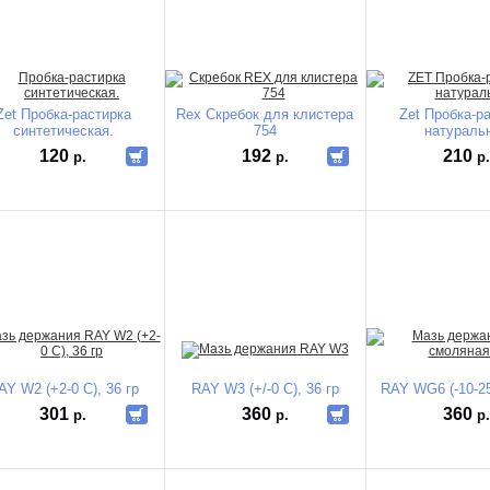
Zet Пробка-растирка
Rex Скребок для клистера
Zet Пробка-р
синтетическая.
754
натураль
120
192
210
р.
р.
р
AY W2 (+2-0 C), 36 гр
RAY W3 (+/-0 C), 36 гр
RAY WG6 (-10-25
301
360
360
р.
р.
р