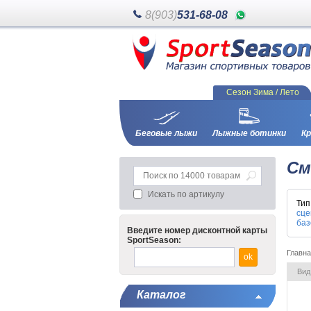
8(903)
531-68-08
Сезон Зима / Лето
Беговые лыжи
Лыжные ботинки
Кр
См
Искать по артикулу
Ти
сце
баз
Введите номер дисконтной карты
SportSeason:
Главн
Вид
Каталог