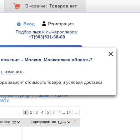
В корзине:
Товаров нет
Вход
Регистрация
Подбор лыж и лыжероллеров:
+7(903)531-68-08
ложение – Москва, Московская область?
 для лыжер-ов
Палки для лыжер-ов
т, изменить
ора зависит стоимость товара и условия доставки
езфторовая технология)
Смазки
редства по уходу
Смывки
Смазки
амусы
←
1
2
3
4
5
6
7
...
14
→
ранице
Сортировать по