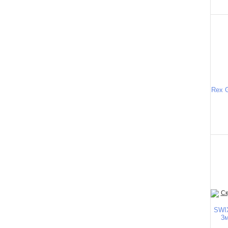
Rex G
SWIX
3м