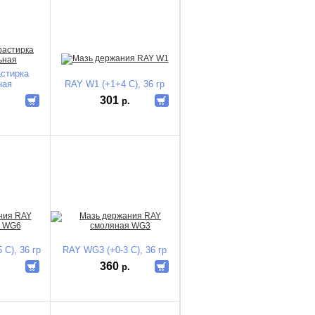
астирка
ная
RAY W1 (+1+4 C), 36 гр
301
.
р.
 C), 36 гр
RAY WG3 (+0-3 C), 36 гр
360
.
р.