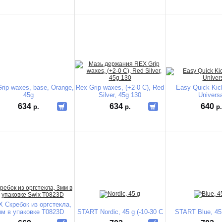
rip waxes, base, Orange,
Rex Grip waxes, (+2-0 C), Red
Easy Quick Kic
45g
Silver, 45g 130
Universa
634
634
640
р.
р.
р
 Скребок из оргстекла,
м в упаковке T0823D
START Nordic, 45 g (-10-30 С
START Blue, 45 