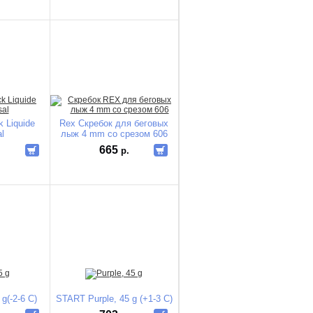
k Liquide
Rex Скребок для беговых
l
лыж 4 mm со срезом 606
665
.
р.
g(-2-6 С)
START Purple, 45 g (+1-3 С)