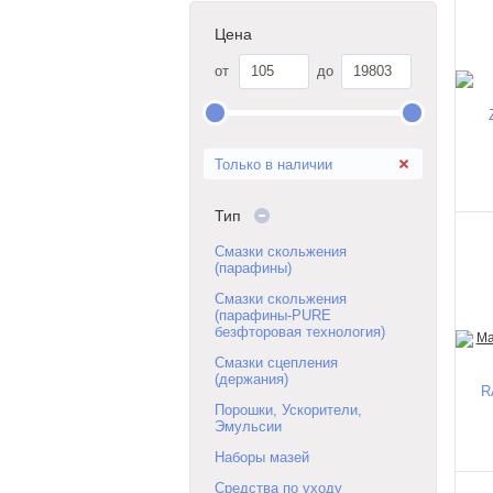
Цена
от
до
Только в наличии
Тип
Смазки скольжения
(парафины)
Смазки скольжения
(парафины-PURE
безфторовая технология)
Смазки сцепления
(держания)
R
Порошки, Ускорители,
Эмульсии
Наборы мазей
Средства по уходу