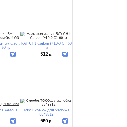
фитом Gsoft
RAY CH1 Carbon (+10-0 C), 60
 60 гр
гр
512
.
р.
для желоба
Toko Скребок для желобка
5543812
560
.
р.