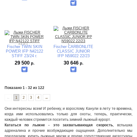
Fischer TWIN SKIN
Fischer CARBONLITE
POWER IFP N42122
CLASSIC JUNIOR
STIFF 23/24 г.
IFP N59022 22/23
г.Австрия
29 500
30 646
р.
р.
Показано 1 - 32 из 122
←
1
2
3
4
→
Они интересны всем! И ребенку, и взрослому. Канули в лету те времена,
когда ими использовались только для охоты, теперь, практически,
каждый человек стремится посетить зимний лыжный курорт.
Кататься по лыжне - это захватывающая скорость
, вспышка
адреналина и прочие возбуждающие ощущения. Дополнительно мы
предлагаем
купить лыжные маски
и другие сопутствующие аксессуары