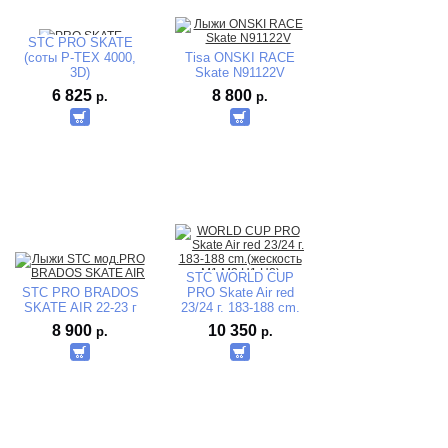
STC PRO SKATE
(соты P-TEX 4000,
Tisa ONSKI RACE
3D)
Skate N91122V
6 825
8 800
р.
р.
STC WORLD CUP
STC PRO BRADOS
PRO Skate Air red
SKATE AIR 22-23 г
23/24 г. 183-188 cm.
(жесткость
8 900
10 350
р.
р.
M1.M2.Н1.Н2)