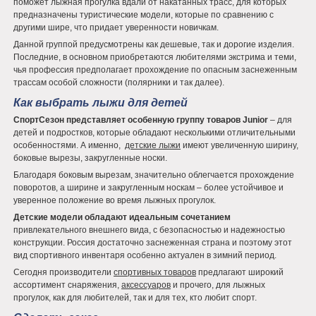
поможет лыжная прогулка вдали от накатанных трасс, для которых
предназначены туристические модели, которые по сравнению с
другими шире, что придает уверенности новичкам.
Данной группой предусмотрены как дешевые, так и дорогие изделия.
Последние, в основном приобретаются любителями экстрима и теми,
чья профессия предполагает прохождение по опасным заснеженным
трассам особой сложности (полярники и так далее).
Как выбрать лыжи для детей
СпортСезон представляет особенную группу товаров Junior
– для
детей и подростков, которые обладают несколькими отличительными
особенностями. А именно,
детские лыжи
имеют увеличенную ширину,
боковые вырезы, закругленные носки.
Благодаря боковым вырезам, значительно облегчается прохождение
поворотов, а ширине и закругленным носкам – более устойчивое и
уверенное положение во время лыжных прогулок.
Детские модели обладают идеальным сочетанием
привлекательного внешнего вида, с безопасностью и надежностью
конструкции. Россия достаточно заснеженная страна и поэтому этот
вид спортивного инвентаря особенно актуален в зимний период.
Сегодня производители
спортивных товаров
предлагают широкий
ассортимент снаряжения,
аксессуаров
и прочего, для лыжных
прогулок, как для любителей, так и для тех, кто любит спорт.