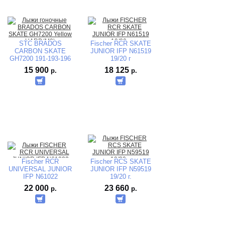
STC BRADOS
Fischer RCR SKATE
CARBON SKATE
JUNIOR IFP N61519
GH7200 191-193-196
19/20 г
cm.(жесткость
15 900
18 125
р.
р.
M1.M2.Н1.Н2) 23/24
г.
Fischer RCR
Fischer RCS SKATE
UNIVERSAL JUNIOR
JUNIOR IFP N59519
IFP N61022
19/20 г.
22 000
23 660
р.
р.