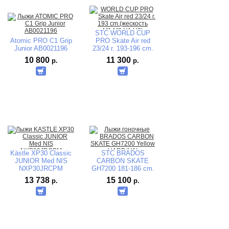
STC WORLD CUP
Atomic PRO С1 Grip
PRO Skate Air red
Junior AB0021196
23/24 г. 193-196 cm.
(жесткость
10 800
11 300
р.
р.
M1.M2.Н1.Н2)
Kästle XP30 Classic
STC BRADOS
JUNIOR Med NIS
CARBON SKATE
NXP30JRCPM
GH7200 181-186 cm.
(жесткость
13 738
15 100
р.
р.
M1.M2.Н1.Н2) 23/24
г.