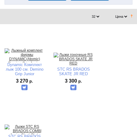
Dynamic Комплект
лыж 100 см. Demino
STC RS BRADOS
Grip Junior
SKATE JR RED
AB00204000 NNN с
3 270
3 300
р.
р.
палками
STC RS BRADOS