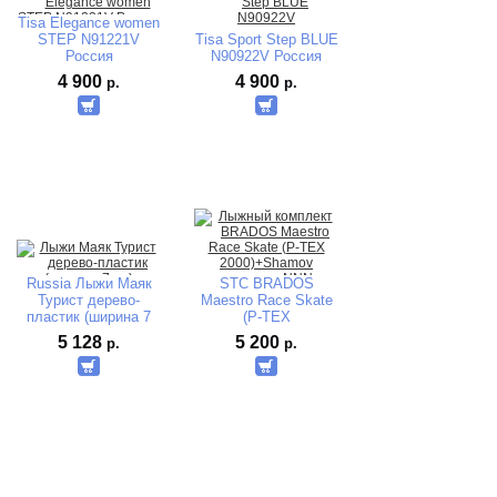
Tisa Elegance women
STEP N91221V
Tisa Sport Step BLUE
Россия
N90922V Россия
4 900
4 900
р.
р.
Russia Лыжи Маяк
STC BRADOS
Турист дерево-
Maestro Race Skate
пластик (ширина 7
(P-TEX
см)170-180-190-200
2000)+Shamov
5 128
5 200
р.
р.
см.
механика NNN