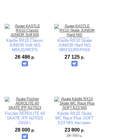
Kästle RX10 Classic
Kästle RX10 Skate
JUNIOR Soft NIS
JUNIOR Hard NIS
NRX10JRCPS
NRX10JRSPH19
26 486
27 125
р.
р.
Fischer AEROLITE 60
Kästle RX10 Skate
SKATE IFP N27023
WC Race Plus SOFT
23/24 г.
Е23 NIS Австрия-
Чехия
28 000
23 800
р.
р.
28 750
р.