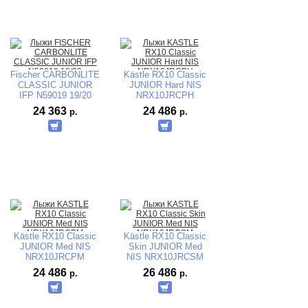
Fischer CARBONLITE
Kästle RX10 Classic
CLASSIC JUNIOR
JUNIOR Hard NIS
IFP N59019 19/20
NRX10JRCPH
г.Австрия
24 363
24 486
р.
р.
Kästle RX10 Classic
Kästle RX10 Classic
JUNIOR Med NIS
Skin JUNIOR Med
NRX10JRCPM
NIS NRX10JRCSM
24 486
26 486
р.
р.